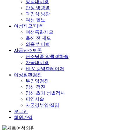
방광내시경
만성 방광염
과민성 방광
여성 혈뇨
여성제모/미백
여성특화제모
출산 전 제모
외음부 미백
자궁난소보존
난소낭종 알콜경화술
자궁내시경
HPV 광역학레이저
여성질환검진
부인암검진
임신 검진
임신 초기 성별검사
피임시술
자궁경부염/질염
로그인
회원가입