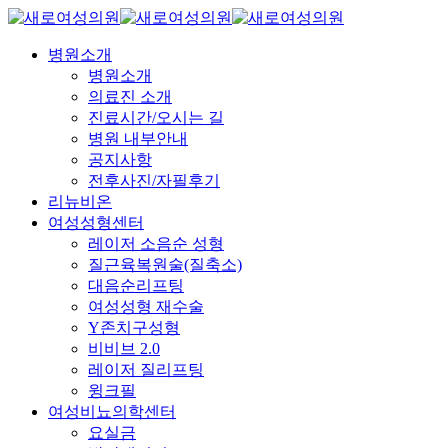
Skip
to
main
Menu
병원소개
content
병원소개
의료진 소개
진료시간/오시는 길
병원 내부안내
공지사항
전후사진/자필후기
리뉴비온
여성성형센터
레이저 소음순 성형
질근육복원술(질축소)
대음순리프팅
여성성형 재수술
Y존치구성형
비비브 2.0
레이저 질리프팅
윙크필
여성비뇨의학센터
요실금