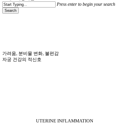
Press enter to begin your search
Search
Close
Search
가려움, 분비물 변화, 불편감
자궁 건강의 적신호
Navigate
to
the
next
UTERINE INFLAMMATION