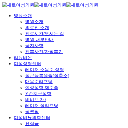
Skip
to
main
Menu
병원소개
content
병원소개
의료진 소개
진료시간/오시는 길
병원 내부안내
공지사항
전후사진/자필후기
리뉴비온
여성성형센터
레이저 소음순 성형
질근육복원술(질축소)
대음순리프팅
여성성형 재수술
Y존치구성형
비비브 2.0
레이저 질리프팅
윙크필
여성비뇨의학센터
요실금