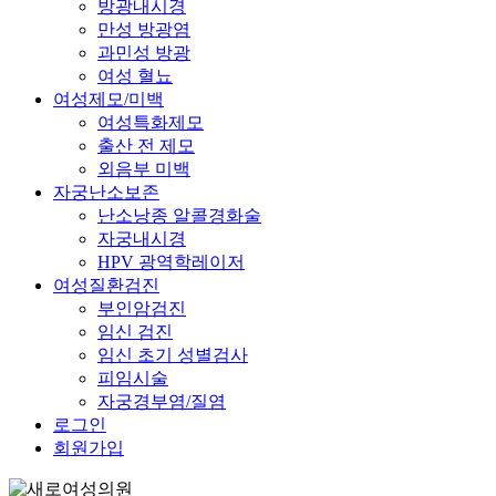
방광내시경
만성 방광염
과민성 방광
여성 혈뇨
여성제모/미백
여성특화제모
출산 전 제모
외음부 미백
자궁난소보존
난소낭종 알콜경화술
자궁내시경
HPV 광역학레이저
여성질환검진
부인암검진
임신 검진
임신 초기 성별검사
피임시술
자궁경부염/질염
로그인
회원가입