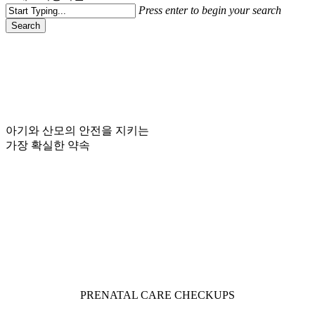
Press enter to begin your search
Search
Close
Search
아기와 산모의 안전을 지키는
가장 확실한 약속
Navigate
to
the
next
PRENATAL CARE CHECKUPS