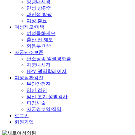
방광내시경
만성 방광염
과민성 방광
여성 혈뇨
여성제모/미백
여성특화제모
출산 전 제모
외음부 미백
자궁난소보존
난소낭종 알콜경화술
자궁내시경
HPV 광역학레이저
여성질환검진
부인암검진
임신 검진
임신 초기 성별검사
피임시술
자궁경부염/질염
로그인
회원가입