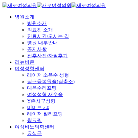
Skip
to
main
Menu
병원소개
content
병원소개
의료진 소개
진료시간/오시는 길
병원 내부안내
공지사항
전후사진/자필후기
리뉴비온
여성성형센터
레이저 소음순 성형
질근육복원술(질축소)
대음순리프팅
여성성형 재수술
Y존치구성형
비비브 2.0
레이저 질리프팅
윙크필
여성비뇨의학센터
요실금