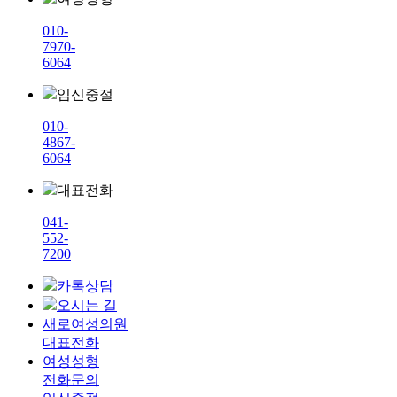
010-
7970-
6064
임신중절
010-
4867-
6064
대표전화
041-
552-
7200
카톡상담
오시는 길
새로여성의원
대표전화
여성성형
전화문의