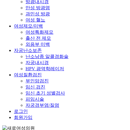
방광내시경
만성 방광염
과민성 방광
여성 혈뇨
여성제모/미백
여성특화제모
출산 전 제모
외음부 미백
자궁난소보존
난소낭종 알콜경화술
자궁내시경
HPV 광역학레이저
여성질환검진
부인암검진
임신 검진
임신 초기 성별검사
피임시술
자궁경부염/질염
로그인
회원가입