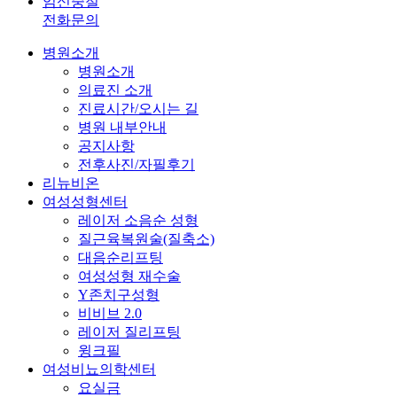
임신중절
전화문의
Close
병원소개
Menu
병원소개
의료진 소개
진료시간/오시는 길
병원 내부안내
공지사항
전후사진/자필후기
리뉴비온
여성성형센터
레이저 소음순 성형
질근육복원술(질축소)
대음순리프팅
여성성형 재수술
Y존치구성형
비비브 2.0
레이저 질리프팅
윙크필
여성비뇨의학센터
요실금