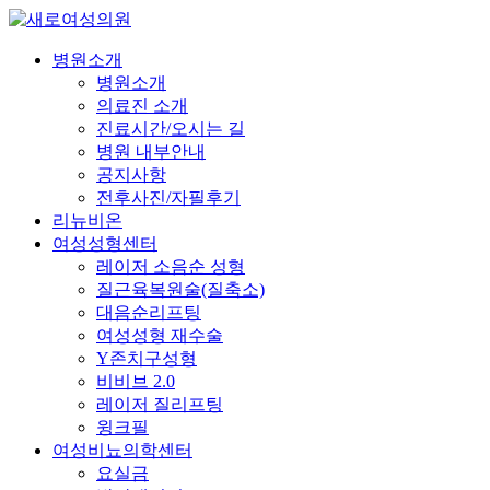
Skip
to
main
Menu
병원소개
content
병원소개
의료진 소개
진료시간/오시는 길
병원 내부안내
공지사항
전후사진/자필후기
리뉴비온
여성성형센터
레이저 소음순 성형
질근육복원술(질축소)
대음순리프팅
여성성형 재수술
Y존치구성형
비비브 2.0
레이저 질리프팅
윙크필
여성비뇨의학센터
요실금